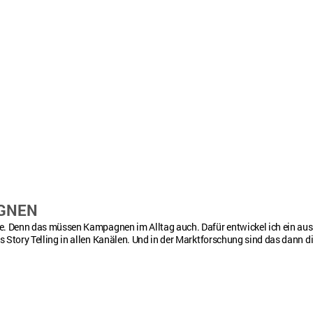
AGNEN
ne. Denn das müssen Kampagnen im Alltag auch. Dafür entwickel ich ein au
s Story Telling in allen Kanälen. Und in der Marktforschung sind das dann d