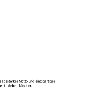
ssagestarkes Motto und einzigartiges
ie Überlebenskünstler.