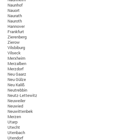
Naunhof
Nauort
Naurath
Nauroth
Hannover
Frankfurt
Zierenberg
Zierow
Vilsbiburg
Vilseck
Merxheim
Merzalben
Merzdorf
Neu Gaarz
Neu Gülze
Neu Kaliß
Neutrebbin
Neutz-Lettewitz
Neuweiler
Neuwied
Neuwittenbek
Merzen
Utarp
Utecht
Utenbach
Utendorf