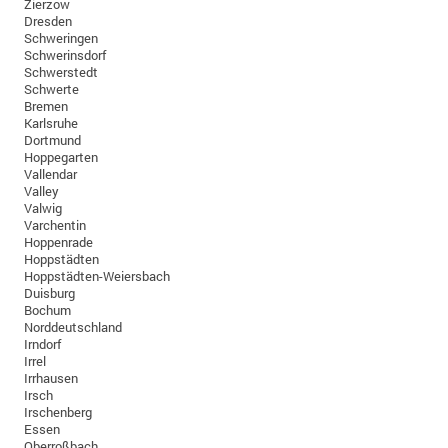
Zierzow
Dresden
Schweringen
Schwerinsdorf
Schwerstedt
Schwerte
Bremen
Karlsruhe
Dortmund
Hoppegarten
Vallendar
Valley
Valwig
Varchentin
Hoppenrade
Hoppstädten
Hoppstädten-Weiersbach
Duisburg
Bochum
Norddeutschland
Irndorf
Irrel
Irrhausen
Irsch
Irschenberg
Essen
Oberroßbach