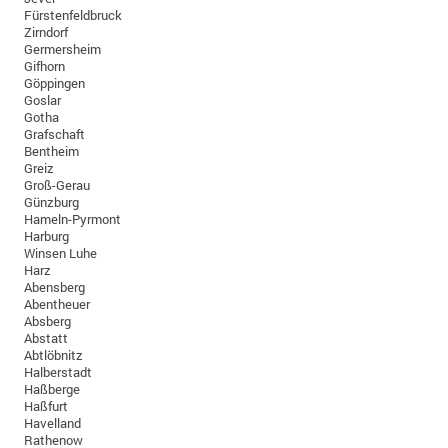
Fürstenfeldbruck
Zirndorf
Germersheim
Gifhorn
Göppingen
Goslar
Gotha
Grafschaft
Bentheim
Greiz
Groß-Gerau
Günzburg
Hameln-Pyrmont
Harburg
Winsen Luhe
Harz
Abensberg
Abentheuer
Absberg
Abstatt
Abtlöbnitz
Halberstadt
Haßberge
Haßfurt
Havelland
Rathenow