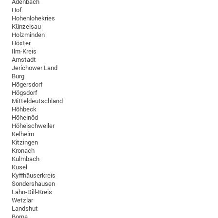
Adenbach
Hof
Hohenlohekries
Künzelsau
Holzminden
Höxter
Ilm-Kreis
Arnstadt
Jerichower Land
Burg
Högersdorf
Högsdorf
Mitteldeutschland
Höhbeck
Höheinöd
Höheischweiler
Kelheim
Kitzingen
Kronach
Kulmbach
Kusel
Kyffhäuserkreis
Sondershausen
Lahn-Dill-Kreis
Wetzlar
Landshut
Borna