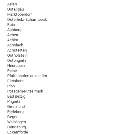
Aalen
Ostallgäu
Marktoberdorf
Osterholz-Scharmbeck
Eutin
Achberg
Achern
Achim
Achslach
Achstetten
Ostholstein
Ostprignitz
Neuruppin
Peine
Pfaffenhofen an der Ilm
Elmshorn
Plön
Potsdam-Mittelmark
Bad Belzig
Prignitz
Grenzland
Perleberg
Regen
Waiblingen
Rendsburg
Eckernförde