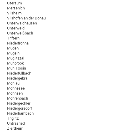
Utersum
Merzenich
Vilsheim
Vilshofen an der Donau
Unterwaldhausen
Unterweid
Unterweißbach
Triftern
Niederfrohna
Müden
Mügeln
Müglitztal
Mühbrook
Mühl Rosin
Niederfüllbach
Niedergebra
Möhlau
Möhnesee
Möhnsen
Möhrenbach
Niedergeckler
Niedergörsdorf
Niederhambach
Triglitz
Untrasried
Ziertheim