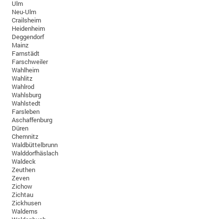
Ulm
Neu-Ulm
Crailsheim
Heidenheim
Deggendorf
Mainz
Farnstädt
Farschweiler
Wahlheim
Wahlitz
Wahlrod
Wahlsburg
Wahlstedt
Farsleben
Aschaffenburg
Düren
Chemnitz
Waldbüttelbrunn
Walddorfhäslach
Waldeck
Zeuthen
Zeven
Zichow
Zichtau
Zickhusen
Waldems