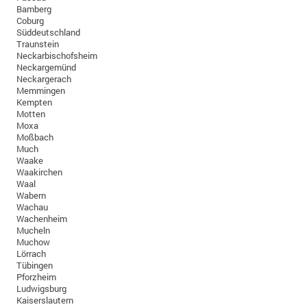
Bamberg
Coburg
Süddeutschland
Traunstein
Neckarbischofsheim
Neckargemünd
Neckargerach
Memmingen
Kempten
Motten
Moxa
Moßbach
Much
Waake
Waakirchen
Waal
Wabern
Wachau
Wachenheim
Mucheln
Muchow
Lörrach
Tübingen
Pforzheim
Ludwigsburg
Kaiserslautern