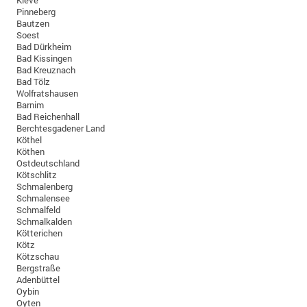
Kleve
Pinneberg
Bautzen
Soest
Bad Dürkheim
Bad Kissingen
Bad Kreuznach
Bad Tölz
Wolfratshausen
Barnim
Bad Reichenhall
Berchtesgadener Land
Köthel
Köthen
Ostdeutschland
Kötschlitz
Schmalenberg
Schmalensee
Schmalfeld
Schmalkalden
Kötterichen
Kötz
Kötzschau
Bergstraße
Adenbüttel
Oybin
Oyten