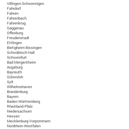
Villingen-Schwennigen
Fahrdorf
Fahren
Fahrenbach
Fahrenkrug
Gaggenau
Offenburg
Freudenstadt
Ettlingen
Bietigheim-Bissingen
Schwäbisch-Hall
Schweinfurt
Bad Mergentheim
Augsburg
Bayreuth
Gütersloh
Sylt
Wilhelmshaven
Brandenburg
Bayern
Baden-Württemberg
Rheinland-Pfalz
Niedersachsen
Hessen
Mecklenburg-Vorpommern
Nordrhein-Westfalen