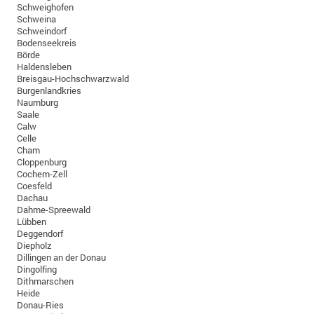
Schweighofen
Schweina
Schweindorf
Bodenseekreis
Börde
Haldensleben
Breisgau-Hochschwarzwald
Burgenlandkries
Naumburg
Saale
Calw
Celle
Cham
Cloppenburg
Cochem-Zell
Coesfeld
Dachau
Dahme-Spreewald
Lübben
Deggendorf
Diepholz
Dillingen an der Donau
Dingolfing
Dithmarschen
Heide
Donau-Ries