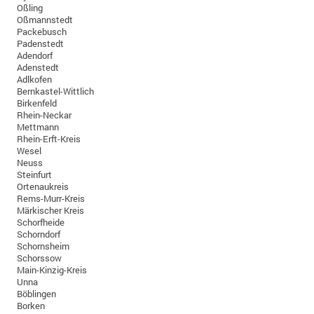
Oßling
Oßmannstedt
Packebusch
Padenstedt
Adendorf
Adenstedt
Adlkofen
Bernkastel-Wittlich
Birkenfeld
Rhein-Neckar
Mettmann
Rhein-Erft-Kreis
Wesel
Neuss
Steinfurt
Ortenaukreis
Rems-Murr-Kreis
Märkischer Kreis
Schorfheide
Schorndorf
Schornsheim
Schorssow
Main-Kinzig-Kreis
Unna
Böblingen
Borken