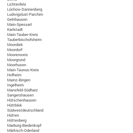
Lichtenfels
Lüchow-Dannenberg
Ludwigslust-Parchim
Gelnhausen
Main-Spessart
Karlstadt
Main-Tauber-Kreis
Tauberbischofsheim
Moordiek
Moordorf
Moorenweis
Moorgrund
Moorhusen
Main-Taunus-Kreis
Hofheim
Mainz-Bingen
Ingelheim
Mansfeld-Südharz
Sangershausen
Hütschenhausen
Hüttblek
Südwestdeutschland
Hütten
Hüttenberg
Marburg-Biedenkopf
Märkisch-Oderland