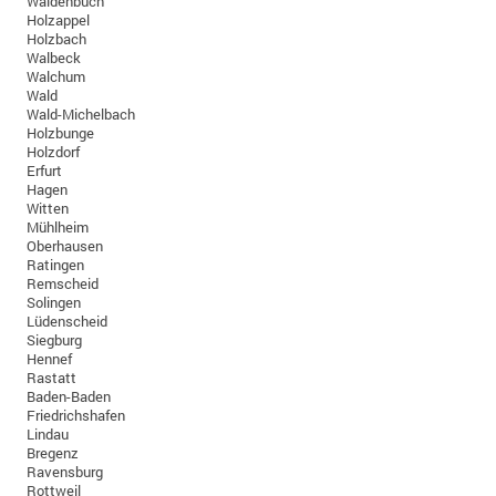
Waldenbuch
Holzappel
Holzbach
Walbeck
Walchum
Wald
Wald-Michelbach
Holzbunge
Holzdorf
Erfurt
Hagen
Witten
Mühlheim
Oberhausen
Ratingen
Remscheid
Solingen
Lüdenscheid
Siegburg
Hennef
Rastatt
Baden-Baden
Friedrichshafen
Lindau
Bregenz
Ravensburg
Rottweil