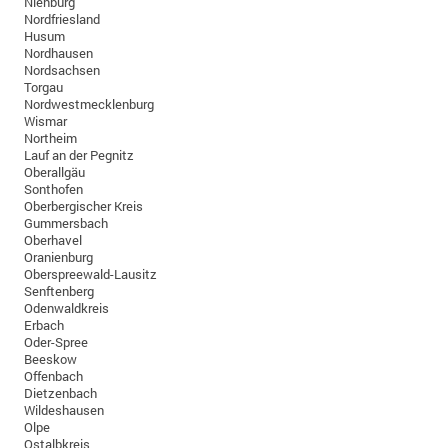
Nienburg
Nordfriesland
Husum
Nordhausen
Nordsachsen
Torgau
Nordwestmecklenburg
Wismar
Northeim
Lauf an der Pegnitz
Oberallgäu
Sonthofen
Oberbergischer Kreis
Gummersbach
Oberhavel
Oranienburg
Oberspreewald-Lausitz
Senftenberg
Odenwaldkreis
Erbach
Oder-Spree
Beeskow
Offenbach
Dietzenbach
Wildeshausen
Olpe
Ostalbkreis