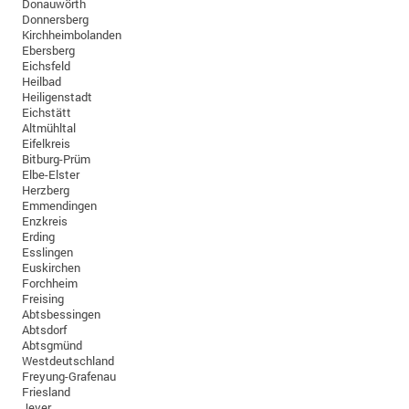
Donauwörth
Donnersberg
Kirchheimbolanden
Ebersberg
Eichsfeld
Heilbad
Heiligenstadt
Eichstätt
Altmühltal
Eifelkreis
Bitburg-Prüm
Elbe-Elster
Herzberg
Emmendingen
Enzkreis
Erding
Esslingen
Euskirchen
Forchheim
Freising
Abtsbessingen
Abtsdorf
Abtsgmünd
Westdeutschland
Freyung-Grafenau
Friesland
Jever