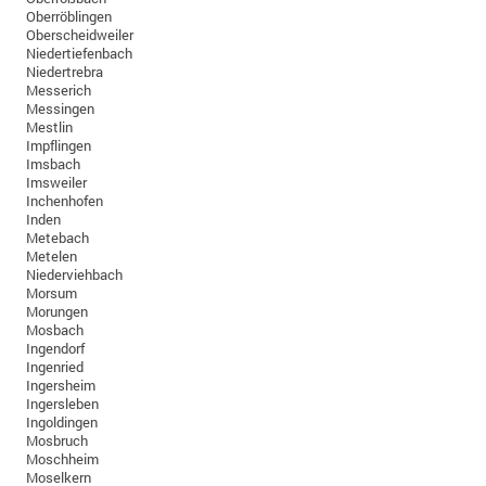
Oberröblingen
Oberscheidweiler
Niedertiefenbach
Niedertrebra
Messerich
Messingen
Mestlin
Impflingen
Imsbach
Imsweiler
Inchenhofen
Inden
Metebach
Metelen
Niederviehbach
Morsum
Morungen
Mosbach
Ingendorf
Ingenried
Ingersheim
Ingersleben
Ingoldingen
Mosbruch
Moschheim
Moselkern