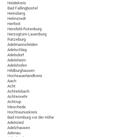
Heidekreis
Bad Fallingbostel
Heinsberg
Helmstedt
Herford
Hersfeld-Rotenburg
Herzogtum-Lauenburg
Ratzeburg
Adelmannsfelden
Adelschlag
Adelsdorf
Adelsheim
Adelshofen
Hildburghausen
Hochsauerlandkreis
Aach
Acht
Achtelsbach
Achterwehr
Achtrup
Meschede
Hochtaunuskreis
Bad Homburg vor der Höhe
Adelsried
Adelzhausen
Adenau