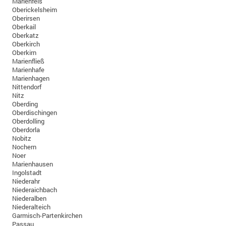
Marienfels
Oberickelsheim
Oberirsen
Oberkail
Oberkatz
Oberkirch
Oberkirn
Marienfließ
Marienhafe
Marienhagen
Nittendorf
Nitz
Oberding
Oberdischingen
Oberdolling
Oberdorla
Nobitz
Nochern
Noer
Marienhausen
Ingolstadt
Niederahr
Niederaichbach
Niederalben
Niederalteich
Garmisch-Partenkirchen
Passau