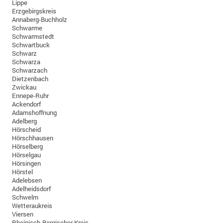
Lippe
Erzgebirgskreis
Annaberg-Buchholz
Schwarme
Schwarmstedt
Schwartbuck
Schwarz
Schwarza
Schwarzach
Dietzenbach
Zwickau
Ennepe-Ruhr
Ackendorf
Adamshoffnung
Adelberg
Hörscheid
Hörschhausen
Hörselberg
Hörselgau
Hörsingen
Hörstel
Adelebsen
Adelheidsdorf
Schwelm
Wetteraukreis
Viersen
Rheinisch-Bergischer Kreis