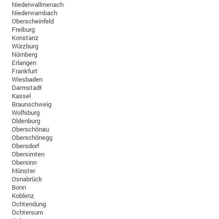
Niederwallmenach
Niederwambach
Oberscheinfeld
Freiburg
Konstanz
Würzburg
Nürnberg
Erlangen
Frankfurt
Wiesbaden
Darmstadt
Kassel
Braunschweig
Wolfsburg
Oldenburg
Oberschönau
Oberschönegg
Obersdorf
Obersimten
Obersinn
Münster
Osnabrück
Bonn
Koblenz
Ochtendung
Ochtersum