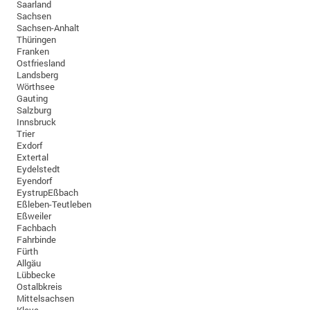
Saarland
Sachsen
Sachsen-Anhalt
Thüringen
Franken
Ostfriesland
Landsberg
Wörthsee
Gauting
Salzburg
Innsbruck
Trier
Exdorf
Extertal
Eydelstedt
Eyendorf
EystrupEßbach
Eßleben-Teutleben
Eßweiler
Fachbach
Fahrbinde
Fürth
Allgäu
Lübbecke
Ostalbkreis
Mittelsachsen