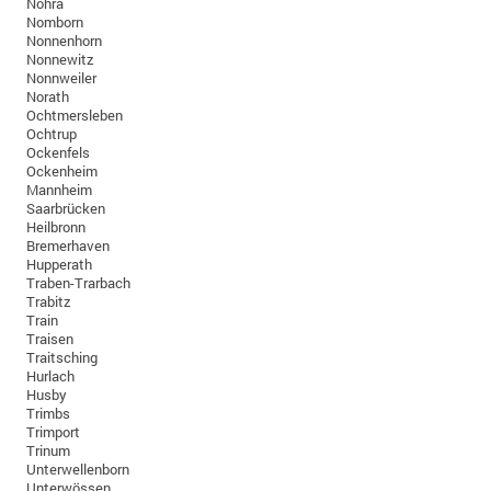
Nohra
Nomborn
Nonnenhorn
Nonnewitz
Nonnweiler
Norath
Ochtmersleben
Ochtrup
Ockenfels
Ockenheim
Mannheim
Saarbrücken
Heilbronn
Bremerhaven
Hupperath
Traben-Trarbach
Trabitz
Train
Traisen
Traitsching
Hurlach
Husby
Trimbs
Trimport
Trinum
Unterwellenborn
Unterwössen