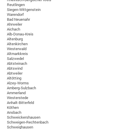
Reutlingen
Siegen-Wittgenstein
Warendorf
Bad Neuenahr
Ahrweiler
Aichach
Alb-Donau-Kreis
Altenburg
Altenkirchen
Westerwald
Altmarkkreis
Salzwedel
Abtsteinach
Abtswind
Abtweiler
Altötting
Alzey-Worms
Amberg-Sulzbach
Ammerland
Westerstede
Anhalt-Bitterfeld
Köthen
Ansbach
Schweickershausen
Schweigen-Rechtenbach
Schweighausen